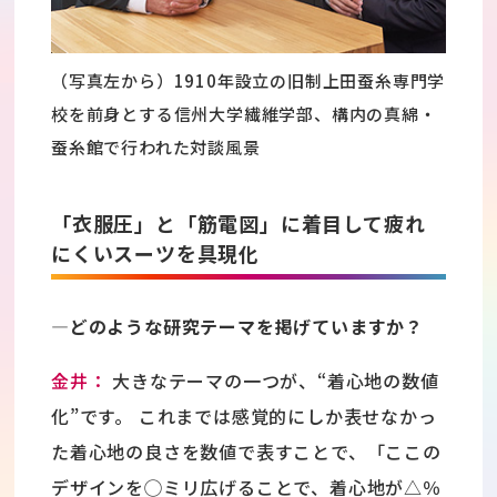
（写真左から）1910年設立の旧制上田蚕糸専門学
校を前身とする信州大学繊維学部、構内の真綿・
蚕糸館で行われた対談風景
「衣服圧」と「筋電図」に着目して疲れ
にくいスーツを具現化
―どのような研究テーマを掲げていますか？
金井：
大きなテーマの一つが、“着心地の数値
化”です。 これまでは感覚的にしか表せなかっ
た着心地の良さを数値で表すことで、「ここの
デザインを◯ミリ広げることで、着心地が△％