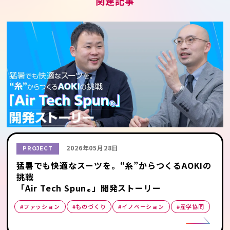
関連記事
2026年05月28日
PROJECT
猛暑でも快適なスーツを。“糸”からつくるAOKIの
挑戦
「Air Tech Spun
」開発ストーリー
®
#ファッション
#ものづくり
#イノベーション
#産学協同