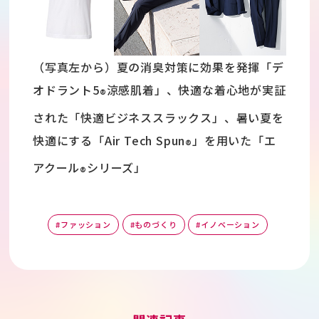
（写真左から）夏の消臭対策に効果を発揮「デ
オドラント5
涼感肌着」、快適な着心地が実証
®
された「快適ビジネススラックス」、暑い夏を
快適にする「Air Tech Spun
」を用いた「エ
®
アクール
シリーズ」
®
#ファッション
#ものづくり
#イノベーション